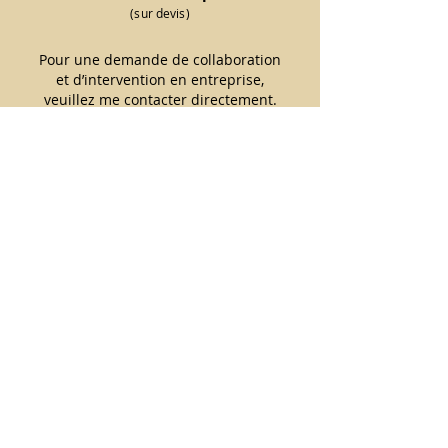
(sur devis
)
Pour une demande de collaboration
et d’intervention en entreprise,
veuillez me contacter directement.
Heure, demi journée et journée
NOUVEAU
Massage assis vêtu
: 30 minutes par
personne
JE PRENDS CONTACT
Horaires d'ouverture
Lundi et Mardi : 8h00 - 18h00 Visio ou
domicile